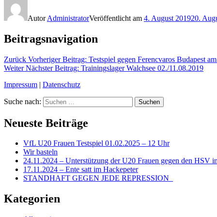
Autor
Administrator
Veröffentlicht am
4. August 2019
20. Aug
Beitragsnavigation
Zurück
Vorheriger Beitrag:
Testspiel gegen Ferencvaros Budapest am 
Weiter
Nächster Beitrag:
Trainingslager Walchsee 02./11.08.2019
Impressum
|
Datenschutz
Suche nach:
Suchen
Neueste Beiträge
VfL U20 Frauen Testspiel 01.02.2025 – 12 Uhr
Wir basteln
24.11.2024 – Unterstützung der U20 Frauen gegen den HSV in
17.11.2024 – Ente satt im Hackepeter
STANDHAFT GEGEN JEDE REPRESSION
Kategorien