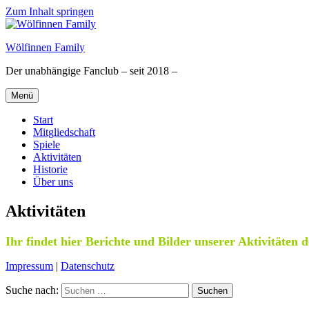
Zum Inhalt springen
Wölfinnen Family
Der unabhängige Fanclub – seit 2018 –
Menü
Start
Mitgliedschaft
Spiele
Aktivitäten
Historie
Über uns
Aktivitäten
Ihr findet hier Berichte und Bilder unserer Aktivitäten 
Impressum
|
Datenschutz
Suche nach:
Suchen