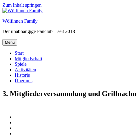
Zum Inhalt springen
Wölfinnen Family
Der unabhängige Fanclub – seit 2018 –
Menü
Start
Mitgliedschaft
Spiele
Aktivitäten
Historie
Über uns
3. Mitgliederversammlung und Grillnachm